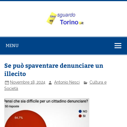
Salta
al
contenuto
Uno sguardo
Alla scoperta di Torino e del Piemonte
su Torino
MENU
Se può spaventare denunciare un
illecito
Novembre 18, 2024
Antonio Nesci
Cultura e
Società