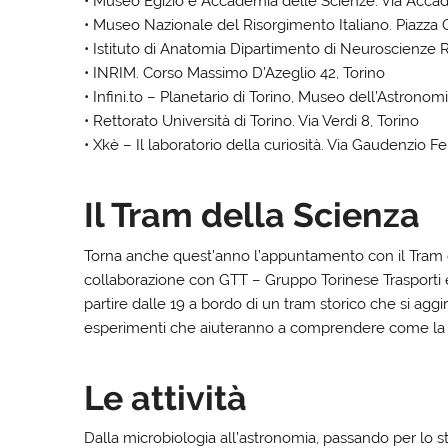
• Museo Egizio e Accademia delle Scienze. Via Accad
• Museo Nazionale del Risorgimento Italiano. Piazza C
• Istituto di Anatomia Dipartimento di Neuroscienze R
• INRIM. Corso Massimo D’Azeglio 42, Torino
• Infini.to – Planetario di Torino, Museo dell’Astronom
• Rettorato Università di Torino. Via Verdi 8, Torino
• Xkè – Il laboratorio della curiosità. Via Gaudenzio Fer
Il Tram della Scienza
Torna anche quest’anno l’appuntamento con il Tram d
collaborazione con GTT – Gruppo Torinese Trasporti e 
partire dalle 19 a bordo di un tram storico che si aggir
esperimenti che aiuteranno a comprendere come la scien
Le attività
Dalla microbiologia all’astronomia, passando per lo s