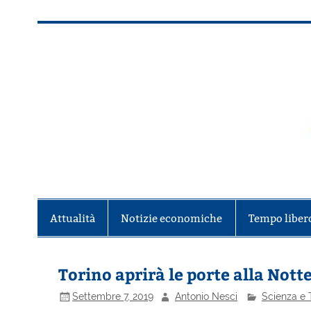
Salta
al
contenuto
Alla scoperta di Torino e del Piem
Attualità
Notizie economiche
Tempo liber
Torino aprirà le porte alla Nott
Settembre 7, 2019
Antonio Nesci
Scienza e 