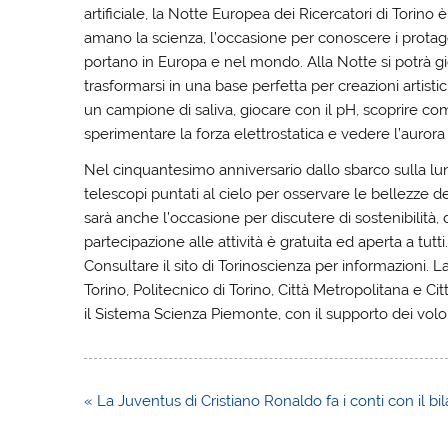
artificiale, la Notte Europea dei Ricercatori di Torino 
amano la scienza, l’occasione per conoscere i protagon
portano in Europa e nel mondo. Alla Notte si potrà gi
trasformarsi in una base perfetta per creazioni artistic
un campione di saliva, giocare con il pH, scoprire co
sperimentare la forza elettrostatica e vedere l’aurora
Nel cinquantesimo anniversario dallo sbarco sulla lun
telescopi puntati al cielo per osservare le bellezze 
sarà anche l’occasione per discutere di sostenibilità, 
partecipazione alle attività è gratuita ed aperta a tutt
Consultare il sito di Torinoscienza per informazioni. La
Torino, Politecnico di Torino, Città Metropolitana e C
il Sistema Scienza Piemonte, con il supporto dei volo
Navigazione
« La Juventus di Cristiano Ronaldo fa i conti con il bi
articoli