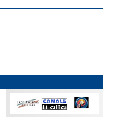
Uno
sguardo
su
Torino