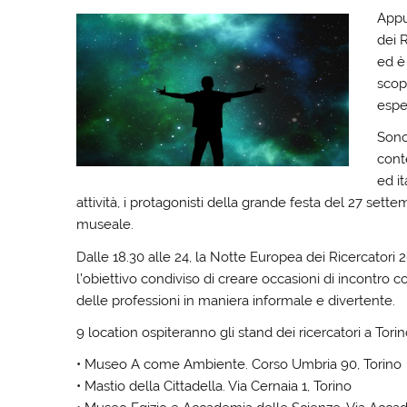
Appu
dei R
ed è 
scop
esper
Sono 
cont
ed it
attività, i protagonisti della grande festa del 27 se
museale.
Dalle 18.30 alle 24, la Notte Europea dei Ricercatori 2
l’obiettivo condiviso di creare occasioni di incontro co
delle professioni in maniera informale e divertente.
9 location ospiteranno gli stand dei ricercatori a Torin
• Museo A come Ambiente. Corso Umbria 90, Torino
• Mastio della Cittadella. Via Cernaia 1, Torino