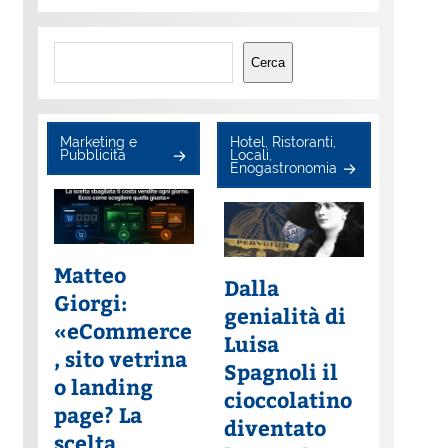
Cerca
Cerca
Marketing e
Hotel, Ristoranti,
Pubblicità
Locali,
Enogastronomia
Matteo
Dalla
Giorgi:
genialità di
«eCommerce
Luisa
, sito vetrina
Spagnoli il
o landing
cioccolatino
page? La
diventato
scelta