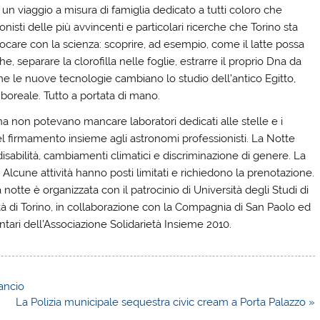
è un viaggio a misura di famiglia dedicato a tutti coloro che
isti delle più avvincenti e particolari ricerche che Torino sta
ocare con la scienza: scoprire, ad esempio, come il latte possa
he, separare la clorofilla nelle foglie, estrarre il proprio Dna da
me le nuove tecnologie cambiano lo studio dell’antico Egitto,
 boreale. Tutto a portata di mano.
a non potevano mancare laboratori dedicati alle stelle e i
del firmamento insieme agli astronomi professionisti. La Notte
disabilità, cambiamenti climatici e discriminazione di genere. La
i. Alcune attività hanno posti limitati e richiedono la prenotazione.
 notte è organizzata con il patrocinio di Università degli Studi di
ittà di Torino, in collaborazione con la Compagnia di San Paolo ed
ntari dell’Associazione Solidarietà Insieme 2010.
lancio
La Polizia municipale sequestra civic cream a Porta Palazzo »