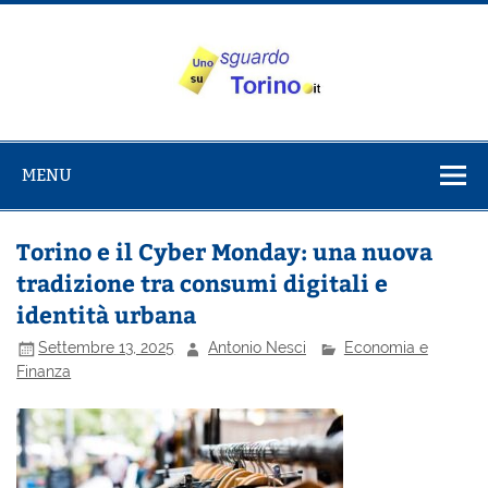
Salta
al
contenuto
Uno sguardo
Alla scoperta di Torino e del Piemonte
su Torino
MENU
Torino e il Cyber Monday: una nuova
tradizione tra consumi digitali e
identità urbana
Settembre 13, 2025
Antonio Nesci
Economia e
Finanza