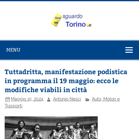
Salta
al
contenuto
Uno sguardo
Alla scoperta di Torino e del Piemonte
su Torino
MENU
Tuttadritta, manifestazione podistica
in programma il 19 maggio: ecco le
modifiche viabili in città
Maggio 15, 2024
Antonio Nesci
Auto, Motori e
Trasporti