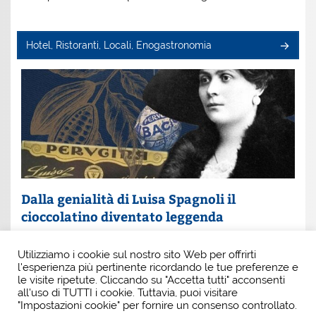
Hotel, Ristoranti, Locali, Enogastronomia
Dalla genialità di Luisa Spagnoli il
cioccolatino diventato leggenda
Un nome che profuma di eleganza e innovazione: Luisa
Utilizziamo i cookie sul nostro sito Web per offrirti
Spagnoli. È lei la donna che, con intuito e coraggio, ha
l'esperienza più pertinente ricordando le tue preferenze e
scritto una pagina indimenticabile della
le visite ripetute. Cliccando su "Accetta tutti" acconsenti
all'uso di TUTTI i cookie. Tuttavia, puoi visitare
"Impostazioni cookie" per fornire un consenso controllato.