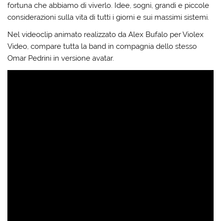
fortuna che abbiamo di viverlo. Idee, sogni, grandi e piccole
considerazioni sulla vita di tutti i giorni e sui massimi sistemi.
Nel videoclip animato realizzato da Alex Bufalo per Violex
Video, compare tutta la band in compagnia dello stesso
Omar Pedrini in versione avatar.