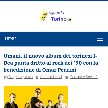
Salta
al
contenuto
Uno sguardo
Alla scoperta di Torino e del Piemonte
su Torino
MENU
Umani, il nuovo album dei torinesi I-
Dea punta dritto al rock dei ’90 con la
benedizione di Omar Pedrini
Giugno 17, 2020
Antonio Nesci
Cultura e Società