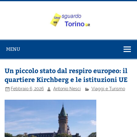
Salta
al
contenuto
Uno sguardo
Alla scoperta di Torino e del Piemonte
su Torino
MENU
Un piccolo stato dal respiro europeo: il
quartiere Kirchberg e le istituzioni UE
Febbraio 6, 2026
Antonio Nesci
Viaggi e Turismo