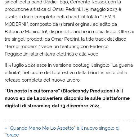
singoli della band (Radici, Ego, Cemento Rosso), con la
produzione artistica di Omar Pedrini. Il 5 maggio 2023 è
uscito il disco completo della band intitolato “TEMPI
MODERNI”, composto da 9 brani originali ed edito da
Baldoria/Maninalto!, disponibile anche in copia fisica. Oltre ai
tre singoli prodotti da Omar Pedrini, la title track del disco
“Tempi moderni” vede un featuring con Federico
Poggipollini alla chitarra elettrica e alla voce.
Il 5 luglio 2024 esce in versione bootleg il singolo “La guerra
è finita”, nel cuore del tour estivo della band, in vista della
release completa del nuovo lavoro.
“Un posto in cui tornare” (Blackcandy Produzioni) è il
nuovo ep de Lapolveriera disponibile sulle piattaforme
digitali di streaming dal 13 dicembre 2024.
Navigazione
« “Quando Meno Me Lo Aspetto” è il nuovo singolo di
articoli
Torace