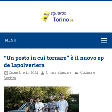
Salta
al
contenuto
Uno sguardo
Alla scoperta di Torino e del Piemonte
su Torino
MENU
“Un posto in cui tornare” è il nuovo ep
de Lapolveriera
Dicembre 11, 2024
Chiara Stanzani
Cultura e
Società