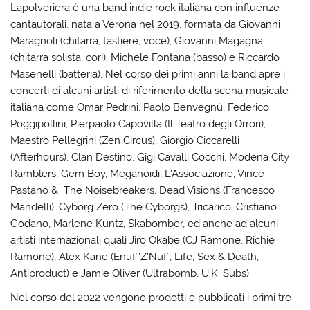
Lapolveriera è una band indie rock italiana con influenze
cantautorali, nata a Verona nel 2019, formata da Giovanni
Maragnoli (chitarra, tastiere, voce), Giovanni Magagna
(chitarra solista, cori), Michele Fontana (basso) e Riccardo
Masenelli (batteria). Nel corso dei primi anni la band apre i
concerti di alcuni artisti di riferimento della scena musicale
italiana come Omar Pedrini, Paolo Benvegnù, Federico
Poggipollini, Pierpaolo Capovilla (Il Teatro degli Orrori),
Maestro Pellegrini (Zen Circus), Giorgio Ciccarelli
(Afterhours), Clan Destino, Gigi Cavalli Cocchi, Modena City
Ramblers, Gem Boy, Meganoidi, L’Associazione, Vince
Pastano & The Noisebreakers, Dead Visions (Francesco
Mandelli), Cyborg Zero (The Cyborgs), Tricarico, Cristiano
Godano, Marlene Kuntz, Skabomber, ed anche ad alcuni
artisti internazionali quali Jiro Okabe (CJ Ramone, Richie
Ramone), Alex Kane (Enuff’Z’Nuff, Life, Sex & Death,
Antiproduct) e Jamie Oliver (Ultrabomb, U.K. Subs).
Nel corso del 2022 vengono prodotti e pubblicati i primi tre