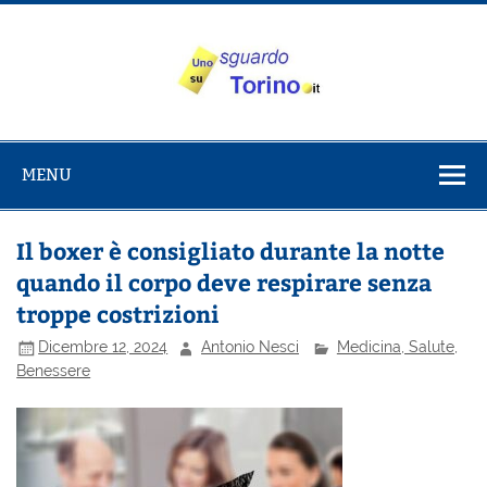
Salta
al
contenuto
Uno sguardo
Alla scoperta di Torino e del Piemonte
su Torino
MENU
Il boxer è consigliato durante la notte
quando il corpo deve respirare senza
troppe costrizioni
Dicembre 12, 2024
Antonio Nesci
Medicina, Salute,
Benessere