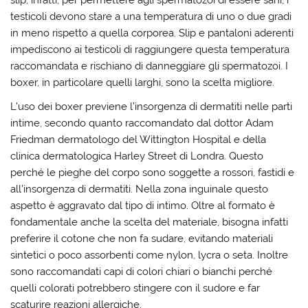
slip, infatti, per permettere agli spermatozoi di essere sani, i
testicoli devono stare a una temperatura di uno o due gradi
in meno rispetto a quella corporea. Slip e pantaloni aderenti
impediscono ai testicoli di raggiungere questa temperatura
raccomandata e rischiano di danneggiare gli spermatozoi. I
boxer, in particolare quelli larghi, sono la scelta migliore.
L’uso dei boxer previene l’insorgenza di dermatiti nelle parti
intime, secondo quanto raccomandato dal dottor Adam
Friedman dermatologo del Wittington Hospital e della
clinica dermatologica Harley Street di Londra. Questo
perché le pieghe del corpo sono soggette a rossori, fastidi e
all’insorgenza di dermatiti. Nella zona inguinale questo
aspetto è aggravato dal tipo di intimo. Oltre al formato è
fondamentale anche la scelta del materiale, bisogna infatti
preferire il cotone che non fa sudare, evitando materiali
sintetici o poco assorbenti come nylon, lycra o seta. Inoltre
sono raccomandati capi di colori chiari o bianchi perché
quelli colorati potrebbero stingere con il sudore e far
scaturire reazioni allergiche.