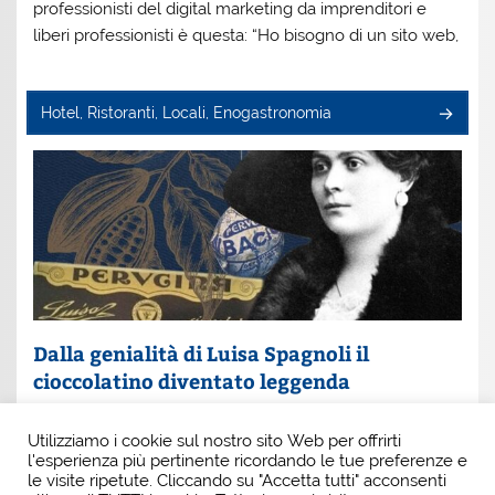
professionisti del digital marketing da imprenditori e
liberi professionisti è questa: “Ho bisogno di un sito web,
Hotel, Ristoranti, Locali, Enogastronomia
Dalla genialità di Luisa Spagnoli il
cioccolatino diventato leggenda
Un nome che profuma di eleganza e innovazione: Luisa
Utilizziamo i cookie sul nostro sito Web per offrirti
Spagnoli. È lei la donna che, con intuito e coraggio, ha
l'esperienza più pertinente ricordando le tue preferenze e
scritto una pagina indimenticabile della
le visite ripetute. Cliccando su "Accetta tutti" acconsenti