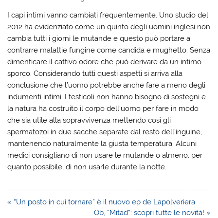
I capi intimi vanno cambiati frequentemente. Uno studio del
2012 ha evidenziato come un quinto degli uomini inglesi non
cambia tutti i giorni le mutande e questo può portare a
contrarre malattie fungine come candida e mughetto. Senza
dimenticare il cattivo odore che può derivare da un intimo
sporco. Considerando tutti questi aspetti si arriva alla
conclusione che l’uomo potrebbe anche fare a meno degli
indumenti intimi. I testicoli non hanno bisogno di sostegni e
la natura ha costruito il corpo dell’uomo per fare in modo
che sia utile alla sopravvivenza mettendo così gli
spermatozoi in due sacche separate dal resto dell’inguine,
mantenendo naturalmente la giusta temperatura. Alcuni
medici consigliano di non usare le mutande o almeno, per
quanto possibile, di non usarle durante la notte.
Navigazione
« “Un posto in cui tornare” è il nuovo ep de Lapolveriera
articoli
Ob, “Mitad”: scopri tutte le novità! »