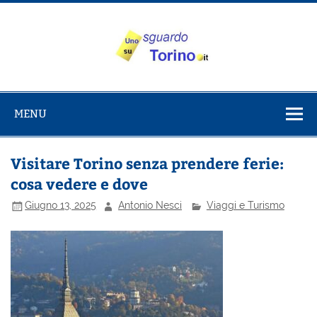
Salta
al
contenuto
Uno sguardo
Alla scoperta di Torino e del Piemonte
su Torino
MENU
Visitare Torino senza prendere ferie:
cosa vedere e dove
Giugno 13, 2025
Antonio Nesci
Viaggi e Turismo