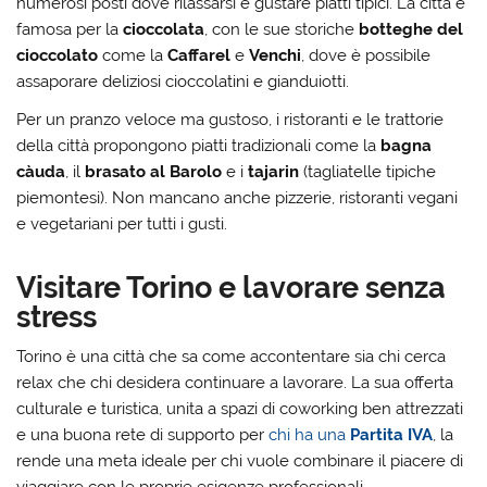
numerosi posti dove rilassarsi e gustare piatti tipici. La città è
famosa per la
cioccolata
, con le sue storiche
botteghe del
cioccolato
come la
Caffarel
e
Venchi
, dove è possibile
assaporare deliziosi cioccolatini e gianduiotti.
Per un pranzo veloce ma gustoso, i ristoranti e le trattorie
della città propongono piatti tradizionali come la
bagna
càuda
, il
brasato al Barolo
e i
tajarin
(tagliatelle tipiche
piemontesi). Non mancano anche pizzerie, ristoranti vegani
e vegetariani per tutti i gusti.
Visitare Torino e lavorare senza
stress
Torino è una città che sa come accontentare sia chi cerca
relax che chi desidera continuare a lavorare. La sua offerta
culturale e turistica, unita a spazi di coworking ben attrezzati
e una buona rete di supporto per
chi ha una
Partita IVA
, la
rende una meta ideale per chi vuole combinare il piacere di