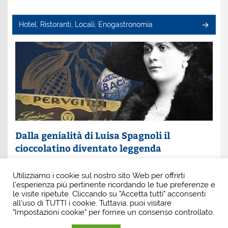
Hotel, Ristoranti, Locali, Enogastronomia
Dalla genialità di Luisa Spagnoli il
cioccolatino diventato leggenda
Un nome che profuma di eleganza e innovazione: Luisa
Utilizziamo i cookie sul nostro sito Web per offrirti
Spagnoli. È lei la donna che, con intuito e coraggio, ha
l'esperienza più pertinente ricordando le tue preferenze e
scritto una pagina indimenticabile della
le visite ripetute. Cliccando su "Accetta tutti" acconsenti
all'uso di TUTTI i cookie. Tuttavia, puoi visitare
"Impostazioni cookie" per fornire un consenso controllato.