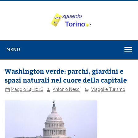
Salta
al
contenuto
Uno sguardo
Alla scoperta di Torino e del Piemonte
su Torino
MENU
Washington verde: parchi, giardini e
spazi naturali nel cuore della capitale
Maggio 14, 2026
Antonio Nesci
Viaggi e Turismo