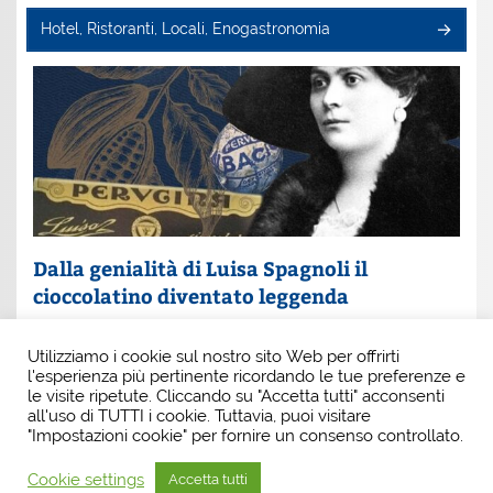
Hotel, Ristoranti, Locali, Enogastronomia
Dalla genialità di Luisa Spagnoli il
cioccolatino diventato leggenda
Un nome che profuma di eleganza e innovazione: Luisa
Utilizziamo i cookie sul nostro sito Web per offrirti
Spagnoli. È lei la donna che, con intuito e coraggio, ha
l'esperienza più pertinente ricordando le tue preferenze e
scritto una pagina indimenticabile della
le visite ripetute. Cliccando su "Accetta tutti" acconsenti
all'uso di TUTTI i cookie. Tuttavia, puoi visitare
"Impostazioni cookie" per fornire un consenso controllato.
Cookie settings
Accetta tutti