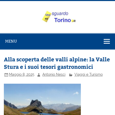
Salta
al
contenuto
Uno sguardo
Alla scoperta di Torino e del Piemonte
su Torino
MENU
Alla scoperta delle valli alpine: la Valle
Stura e i suoi tesori gastronomici
Maggio 8, 2025
Antonio Nesci
Viaggi e Turismo