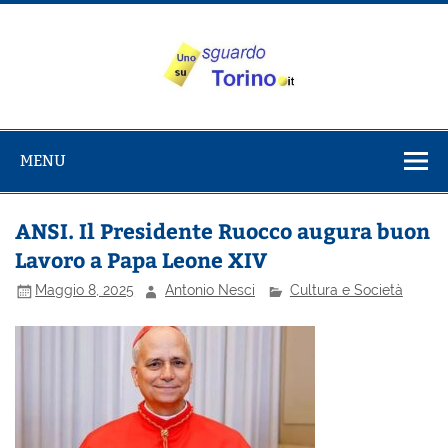
Salta
al
contenuto
Uno sguardo
Alla scoperta di Torino e del Piemonte
su Torino
MENU
ANSI. Il Presidente Ruocco augura buon
Lavoro a Papa Leone XIV
Maggio 8, 2025
Antonio Nesci
Cultura e Società