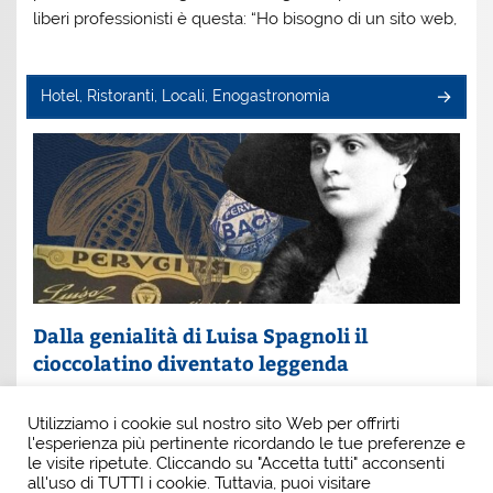
liberi professionisti è questa: “Ho bisogno di un sito web,
Hotel, Ristoranti, Locali, Enogastronomia
Dalla genialità di Luisa Spagnoli il
cioccolatino diventato leggenda
Un nome che profuma di eleganza e innovazione: Luisa
Utilizziamo i cookie sul nostro sito Web per offrirti
Spagnoli. È lei la donna che, con intuito e coraggio, ha
l'esperienza più pertinente ricordando le tue preferenze e
scritto una pagina indimenticabile della
le visite ripetute. Cliccando su "Accetta tutti" acconsenti
all'uso di TUTTI i cookie. Tuttavia, puoi visitare