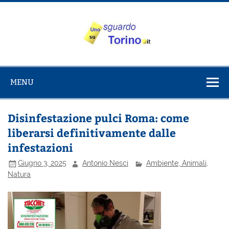
Salta
al
contenuto
Uno sguardo
Alla scoperta di Torino e del Piemonte
su Torino
MENU
Disinfestazione pulci Roma: come
liberarsi definitivamente dalle
infestazioni
Giugno 3, 2025
Antonio Nesci
Ambiente, Animali,
Natura