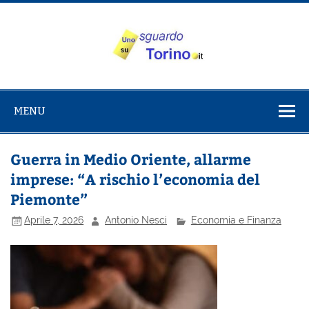
Salta
al
contenuto
Uno sguardo
Alla scoperta di Torino e del Piemonte
su Torino
MENU
Guerra in Medio Oriente, allarme
imprese: “A rischio l’economia del
Piemonte”
Aprile 7, 2026
Antonio Nesci
Economia e Finanza