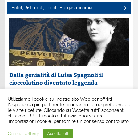
Hotel, Ristoranti, Locali, Enogastronomia
Dalla genialità di Luisa Spagnoli il
cioccolatino diventato leggenda
Un nome che profuma di eleganza e innovazione: Luisa
Utilizziamo i cookie sul nostro sito Web per offrirti
Spagnoli. È lei la donna che, con intuito e coraggio, ha
l'esperienza più pertinente ricordando le tue preferenze e
scritto una pagina indimenticabile della
le visite ripetute. Cliccando su "Accetta tutti" acconsenti
all'uso di TUTTI i cookie. Tuttavia, puoi visitare
"Impostazioni cookie" per fornire un consenso controllato.
Cookie settings
Accetta tutti