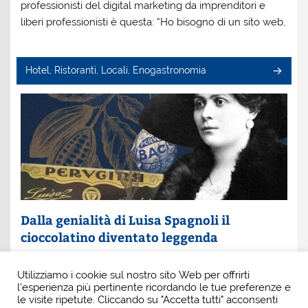
professionisti del digital marketing da imprenditori e
liberi professionisti è questa: “Ho bisogno di un sito web,
Hotel, Ristoranti, Locali, Enogastronomia
Dalla genialità di Luisa Spagnoli il
cioccolatino diventato leggenda
Un nome che profuma di eleganza e innovazione: Luisa
Utilizziamo i cookie sul nostro sito Web per offrirti
Spagnoli. È lei la donna che, con intuito e coraggio, ha
l'esperienza più pertinente ricordando le tue preferenze e
scritto una pagina indimenticabile della
le visite ripetute. Cliccando su "Accetta tutti" acconsenti