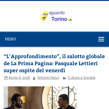
Salta
al
contenuto
Uno sguardo
Alla scoperta di Torino e del Piemonte
su Torino
MENU
“L’Approfondimento”, il salotto globale
de La Prima Pagina: Pasquale Lettieri
super ospite del venerdì
Aprile 8, 2026
Antonio Nesci
Cultura e Società