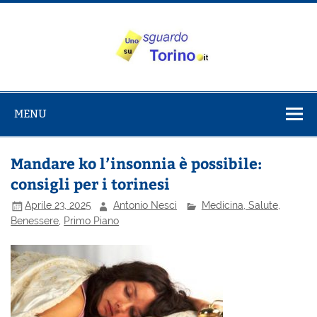
Salta
al
contenuto
Uno sguardo
Alla scoperta di Torino e del Piemonte
su Torino
MENU
Mandare ko l’insonnia è possibile:
consigli per i torinesi
Aprile 23, 2025
Antonio Nesci
Medicina, Salute,
Benessere
,
Primo Piano