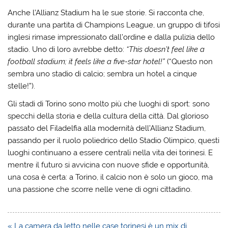
Anche l’Allianz Stadium ha le sue storie. Si racconta che,
durante una partita di Champions League, un gruppo di tifosi
inglesi rimase impressionato dall’ordine e dalla pulizia dello
stadio. Uno di loro avrebbe detto:
“This doesn’t feel like a
football stadium; it feels like a five-star hotel!”
(“Questo non
sembra uno stadio di calcio; sembra un hotel a cinque
stelle!”).
Gli stadi di Torino sono molto più che luoghi di sport: sono
specchi della storia e della cultura della città. Dal glorioso
passato del Filadelfia alla modernità dell’Allianz Stadium,
passando per il ruolo poliedrico dello Stadio Olimpico, questi
luoghi continuano a essere centrali nella vita dei torinesi. E
mentre il futuro si avvicina con nuove sfide e opportunità,
una cosa è certa: a Torino, il calcio non è solo un gioco, ma
una passione che scorre nelle vene di ogni cittadino.
Navigazione
« La camera da letto nelle case torinesi è un mix di