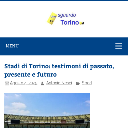
Salta
al
contenuto
Uno sguardo
Alla scoperta di Torino e del Piemonte
su Torino
MENU
Stadi di Torino: testimoni di passato,
presente e futuro
Agosto 4, 2025
Antonio Nesci
Sport