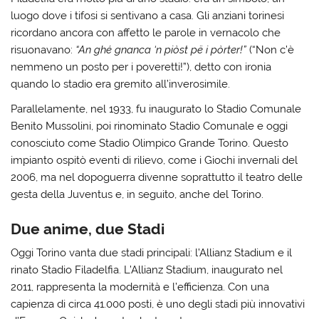
luogo dove i tifosi si sentivano a casa. Gli anziani torinesi
ricordano ancora con affetto le parole in vernacolo che
risuonavano:
“An ghé gnanca ‘n piòst pë i pòrter!”
(“Non c’è
nemmeno un posto per i poveretti!”), detto con ironia
quando lo stadio era gremito all’inverosimile.
Parallelamente, nel 1933, fu inaugurato lo Stadio Comunale
Benito Mussolini, poi rinominato Stadio Comunale e oggi
conosciuto come Stadio Olimpico Grande Torino. Questo
impianto ospitò eventi di rilievo, come i Giochi invernali del
2006, ma nel dopoguerra divenne soprattutto il teatro delle
gesta della Juventus e, in seguito, anche del Torino.
Due anime, due Stadi
Oggi Torino vanta due stadi principali: l’Allianz Stadium e il
rinato Stadio Filadelfia. L’Allianz Stadium, inaugurato nel
2011, rappresenta la modernità e l’efficienza. Con una
capienza di circa 41.000 posti, è uno degli stadi più innovativi