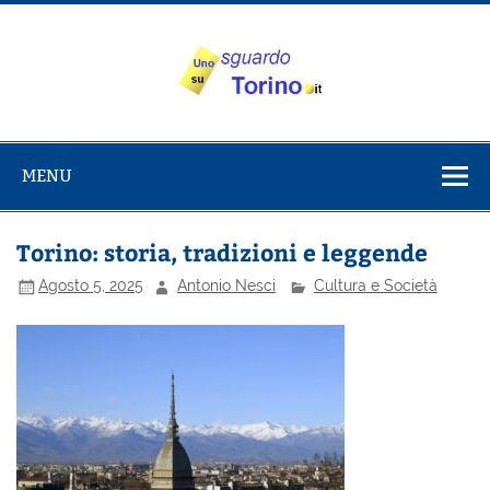
Salta
al
contenuto
Uno sguardo
Alla scoperta di Torino e del Piemonte
su Torino
MENU
Torino: storia, tradizioni e leggende
Agosto 5, 2025
Antonio Nesci
Cultura e Società