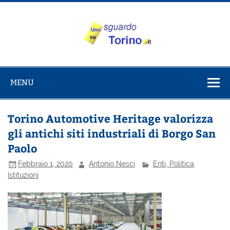
Salta
al
contenuto
Uno sguardo
Alla scoperta di Torino e del Piemonte
su Torino
MENU
Torino Automotive Heritage valorizza
gli antichi siti industriali di Borgo San
Paolo
Febbraio 1, 2020
Antonio Nesci
Enti, Politica,
Istituzioni