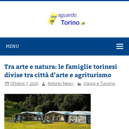
Salta
al
contenuto
Uno sguardo
Alla scoperta di Torino e del Piemonte
su Torino
MENU
Tra arte e natura: le famiglie torinesi
divise tra città d’arte e agriturismo
Ottobre 7, 2025
Antonio Nesci
Viaggi e Turismo