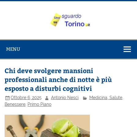
Salta
al
contenuto
Uno sguardo
Alla scoperta di Torino e del Piemonte
su Torino
MENU
Chi deve svolgere mansioni
professionali anche di notte è più
esposto a disturbi cognitivi
Ottobre 6, 2025
Antonio Nesci
Medicina, Salute,
Benessere
,
Primo Piano