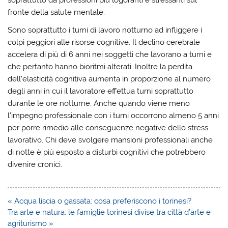
soprattutto da professioni più logoranti e stressanti sul
fronte della salute mentale.
Sono soprattutto i turni di lavoro notturno ad infliggere i
colpi peggiori alle risorse cognitive. Il declino cerebrale
accelera di più di 6 anni nei soggetti che lavorano a turni e
che pertanto hanno bioritmi alterati. Inoltre la perdita
dell’elasticità cognitiva aumenta in proporzione al numero
degli anni in cui il lavoratore effettua turni soprattutto
durante le ore notturne. Anche quando viene meno
l’impegno professionale con i turni occorrono almeno 5 anni
per porre rimedio alle conseguenze negative dello stress
lavorativo. Chi deve svolgere mansioni professionali anche
di notte è più esposto a disturbi cognitivi che potrebbero
divenire cronici.
Navigazione
« Acqua liscia o gassata: cosa preferiscono i torinesi?
articoli
Tra arte e natura: le famiglie torinesi divise tra città d’arte e
agriturismo »