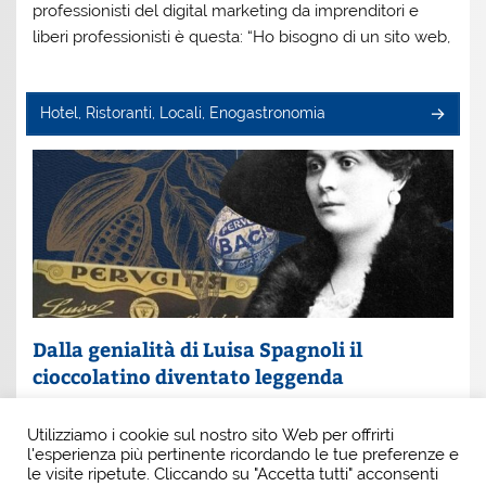
professionisti del digital marketing da imprenditori e
liberi professionisti è questa: “Ho bisogno di un sito web,
Hotel, Ristoranti, Locali, Enogastronomia
Dalla genialità di Luisa Spagnoli il
cioccolatino diventato leggenda
Un nome che profuma di eleganza e innovazione: Luisa
Utilizziamo i cookie sul nostro sito Web per offrirti
Spagnoli. È lei la donna che, con intuito e coraggio, ha
l'esperienza più pertinente ricordando le tue preferenze e
scritto una pagina indimenticabile della
le visite ripetute. Cliccando su "Accetta tutti" acconsenti